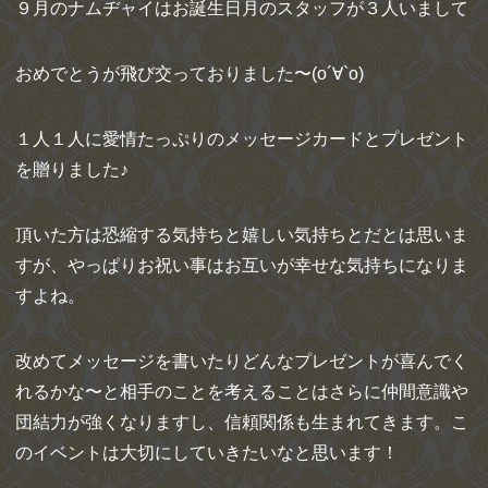
９月のナムヂャイはお誕生日月のスタッフが３人いまして
おめで
とうが飛び交っておりました〜(о´∀`о)
１人１人に愛情たっぷりのメッセージカードとプレゼント
を贈りま
した♪
頂いた方は恐縮する気持ちと嬉しい気持ちとだとは思いま
すが、や
っぱりお祝い事はお互いが幸せな気持ちになりま
すよね。
改めてメッセージを書いたりどんなプレゼントが喜んでく
れるかな
〜と相手のことを考えることはさらに仲間意識や
団結力が強くなりますし、
信頼関係も生まれてきます。こ
のイベントは大切にしていきたいな
と思います！