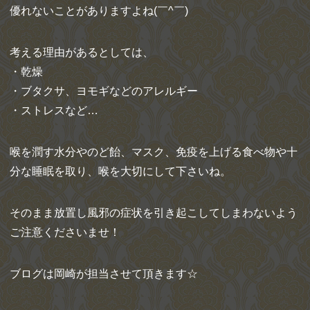
優れない
ことがありますよね(￣^￣)
考える理由があるとしては、
・乾燥
・ブタクサ、ヨモギなどのアレルギー
・ストレスなど…
喉を潤す水分やのど飴、マスク、免疫を上げる食べ物や十
分な睡眠
を取り、喉を大切にして下さいね。
そのまま放置し風邪の症状を引き起こしてしまわないよう
ご注意く
ださいませ！
ブログは岡崎が担当させて頂きます☆