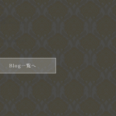
ゲェ・・・
すが・・・。
◕ฺ)..+*
る姿が♡
らが多いのでしょうか？
いと思った川崎でした☆