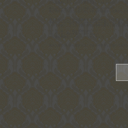
みんな真剣にチョコレート選んでましたね(;☉д⊙)ス・・・ス
私もぷらーっと見てきましたが、高っ(゜ロ゜屮)屮
私が学生のころはこんなにおしゃれなのはなかった気がしま
買うのもいいですが一生懸命チョコ作るのもいいですよね..+'(◕ฺ∀
手作りコーナーは学生さんがキャーキャー楽しそうに選んで
いいですね～。ところで世の女性は手作り派ｏｒ買う派どち
ち・な・み・に！私は手作りかな～♡
そしてうまく作れず買うパターン(-ω-;)
って誰も興味なーいヾ(・ε・。)ォィォィ !!
私も１度でいいから逆チョコ！？をドキドキして待ってみた