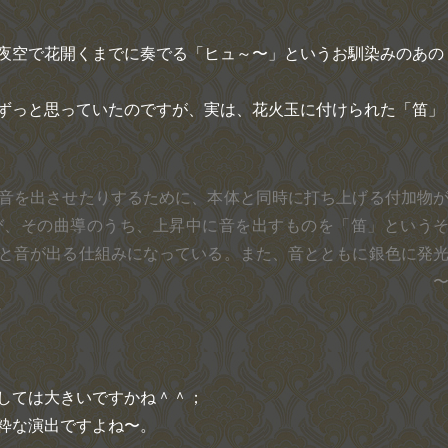
夜空で花開くまでに奏でる
「ヒュ～〜」
というお馴染みのあの
ずっと思っていたのですが、実は、花火玉に付けられた「笛」
音を出させたりするために、本体と同時に打ち上げる付加物
び、その曲導のうち、上昇中に音を出すものを「笛」という
と音が出る仕組みになっている。また、音とともに銀色に発
粋
しては大きいですかね＾＾；
粋な演出ですよね〜。