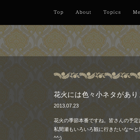
花火には色々小ネタがあり
2013.07.23
花火の季節本番ですね。皆さんの予定
私間瀬もいろいろ観に行きたいな〜と
^^;)