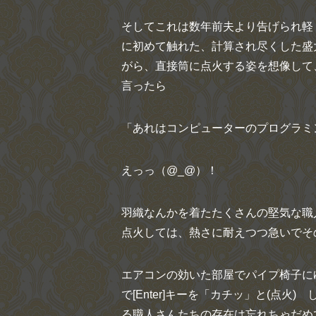
そしてこれは数年前夫より告げられ軽
に初めて触れた、計算され尽くした盛
がら、直接筒に点火する姿を想像して
言ったら
「あれはコンピューターのプログラミ
えっっ（@_@）！
羽織なんかを着たたくさんの堅気な職
点火しては、熱さに耐えつつ急いでそ
エアコンの効いた部屋でパイプ椅子に
で[Enter]キーを「カチッ」と(点
る職人さんたちの存在は忘れちゃだめ