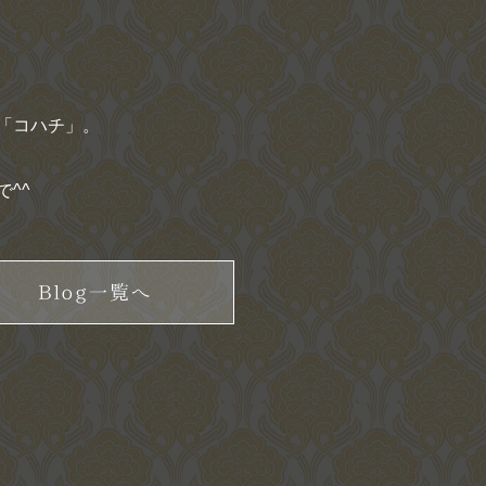
「コハチ」。
^^