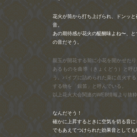
花火が筒から打ち上げられ、ドンッと
音。
あの期待感が花火の醍醐味よね〜、と
の音だそう。
親玉が開花する前に小花を開かせたり
あるものを曲導（きょくどう）と呼
う。パイプに詰められた薬に点火する
する物を「銀笛」と呼んでいる。
以上花火大会関連のWEB情報より抜
なんだそう！
確かに上昇するときに空気を切る音に
でもあえてつけられた効果音としても