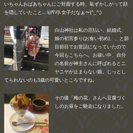
いちゃんおばあちゃんにご対面する時、恥ずかしがって顔
を隠していたこと…\(//∇//)\ 女子だなぁ〜(^_^;)
白山神社は私の厄払い、結婚式、
娘の初宮参り(お食い初め)、、と節
目節目でお世話になっていたので
今回もこちらへ。お祓い中、自分
の名前が神主さんに呼ばれるとニ
ヤニヤが止まらない娘。じっとし
てられないのも3歳の可愛いところですね。
その後「梅の花」さんへ豆腐づく
しのお昼をご馳走になりました。