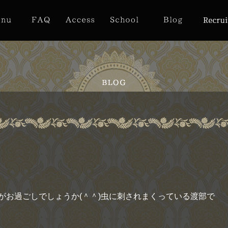
がお過ごしでしょうか(＾＾)虫に刺されまくっている渡部で