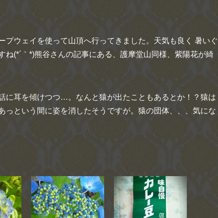
ープウェイを使って山頂へ行ってきました。天気も良く 暑いぐ
ね(*´｀*)熊谷さんの記事にある、護摩堂山同様、紫陽花が綺
話に耳を傾けつつ…。なんと猿が出たこともあるとか！？猿は
あっという間に姿を消したそうですが。猿の団体、、、気にな