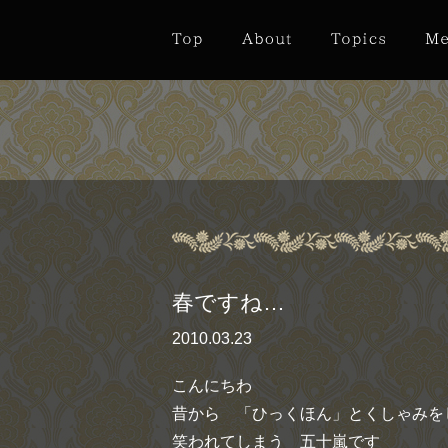
春ですね…
2010.03.23
こんにちわ
昔から 「ひっくほん」とくしゃみを
笑われてしまう 五十嵐です