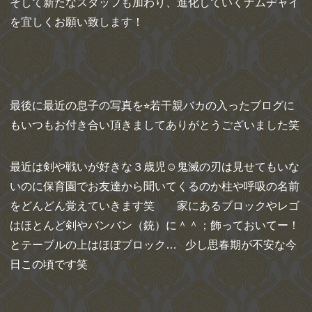
そして新たなスタッフも加わり、進化していくナムヂャイ
を宜しくお願い致します！
最後に最近の息子の写真を⭐︎若干親バカの入ったブログに
もいつもお付き合い頂きましてありがとうございました笑
最近は剣や戦いが好きな３歳児☺︎鬼滅の刃は見せてもいな
いのに保育園でお友達から聞いてくるのか柱や呼吸の名前
をどんどん覚えていきます笑 家にあるブロックやレゴ
はほとんど剣やバンバン（銃）に＾＾；飾っておいてー！
とテーブルの上はほぼブロック… 少し思春期が不安な今
日この頃です笑