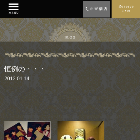
恒例の・・・
2013.01.14
今年もよろしくお願い致します！
こんにちは、川崎です。
毎年恒例の年末年始キャンペーンのナムヂャイお年玉企画は初の福
袋でした！
皆様どんな癒しグッツが入っていましたか？
かなりお得だったので、私も欲しかった福袋でした( *´艸｀)。どうぞ皆さまリラックスタイム
にお使い下さい☆そしてもう1つ恒例の年賀状。
VIP会員様のみにお出ししていますが、
笑っ
て頂けましたでしょうか(^o^;)?
色々なポーズで沢山取ったのですが、その中で選ばれた写真が使われています。
本店、
弁天橋店別々に撮影したのですが撮影中はどちらの店舗も笑いっぱな
しの楽しい撮影で
した！
来年はさらに喜んで頂けるようにと早めに撮影しようと今から話が出てるくらいです。
こんな感じでナム
ヂャイ2013年も
楽しくスタートし
ました！
本店、弁
天橋店を今年もよ
ろしくお願い致し