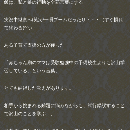
飯は、私と娘の行動を全部言葉にする
実況中継食べ(笑)が一瞬ブームだったり・・・（すぐ慣れ
て終わる(^^;）
ある子育て支援の方が仰った
「赤ちゃん期のママは受験勉強中の予備校生よりも沢山学
習している」という言葉、
とても納得した覚えがあります。
相手から挑まれる難題に悩みながらも、試行錯誤すること
で沢山のことを学ぶ、、