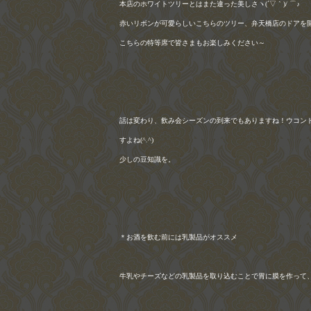
本店のホワイトツリーとはまた違った美しさヽ
(
´▽｀
)/
⌒♪
赤いリボンが可愛らしいこちらのツリー、弁天橋店のドアを
こちらの特等席で皆さまもお楽しみください～
話は変わり、飲み会シーズンの到来でもありますね！ウコン
すよね
(^.^)
少しの豆知識を。
＊お酒を飲む前には乳製品がオススメ
牛乳やチーズなどの乳製品を取り込むことで胃に膜を作って