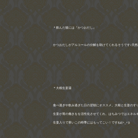
＊飲んだ後には『かつおだし』
かつおだしがアルコールの分解を助けてくれるそうです♪天
＊大根生姜湯
食べ過ぎや飲み過ぎた日の翌朝にオススメ。大根と生姜のす
生姜が胃の働きをを活性化させてくれ、はちみつではエネル
生姜入りで寒いこの時季にはもってこい！ですね
((+_+))