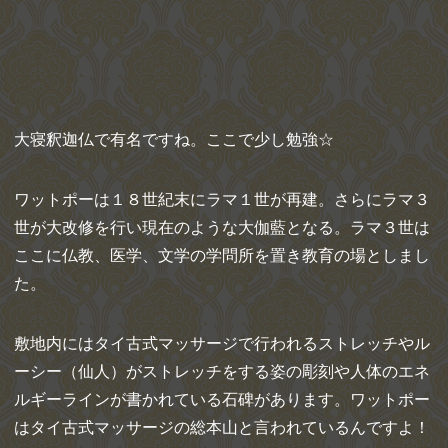
大寝釈迦仏で有名ですね。ここで少し勉強☆
ワットポーは１８世紀末にラマ１世が再建。さらにラマ３
世が大改修を行い現在のような大伽藍となる。ラマ３世は
ここに仏教、医学、文学の学問所を置き教育の場としまし
た。
敷地内にはタイ古式マッサージで行われるストレッチやル
ーシー（仙人）がストレッチをする姿の彫刻や人体のエネ
ルギーラインが書かれている石碑があります。ワットポー
はタイ古式マッサージの総本山と言われているんですよ！