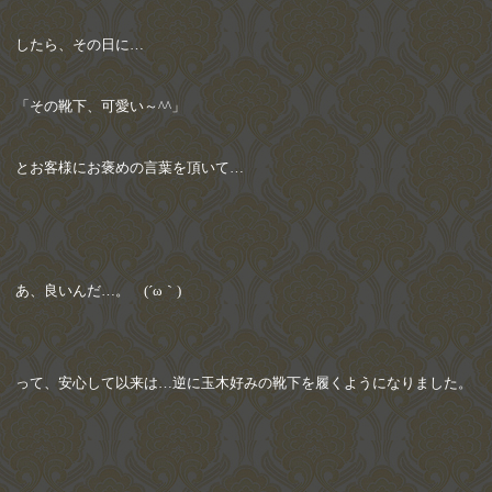
したら、その日に
…
「その靴下、可愛い～
^^
」
とお客様にお褒めの言葉を頂いて
…
あ、良いんだ
…
。
(´ω
｀
)
ゝ
って、安心して以来は
…
逆に玉木好みの靴下を履くようになりました。