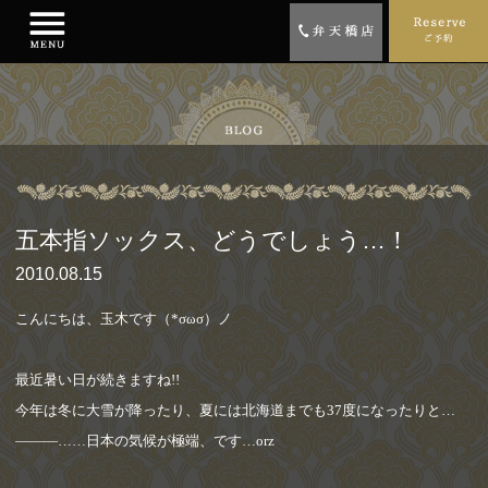
五本指ソックス、どうでしょう…！
2010.08.15
こんにちは、玉木です（
*σωσ
）ノ
最近暑い日が続きますね
!!
今年は冬に大雪が降ったり、夏には北海道までも
37
度になったりと
…
―――……
日本の気候が極端、です
…orz