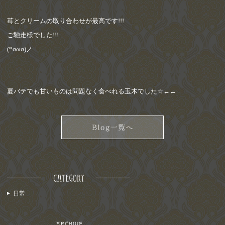
苺とクリームの取り合わせが最高です
!!!
ご馳走様でした
!!!
(*σωσ)
ノ
夏バテでも甘いものは問題なく食べれる玉木でした
☆←←
日常