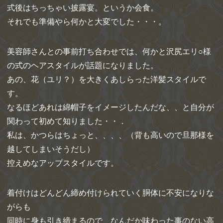
式後はちっちゃい披露宴。というか会食。
それでも準備やら何かと大変でした・・・。
美容師さんとの事前打ち合わせでは、何かと沢尻エリ○様
の式のヘアスタイルが話題になりました。
あの、花（ユリ？）を大きくあしらった洋髪スタイルで
す。
なるほどあれは綿帽子をイメージしたんだな、、と自分が
関わって初めて知りました・・．
私は、かつらはちょっと、、、、（背も高いので旦那様を
越してしまいそうだし）
控えめなアップスタイルです。
着付けはどんどん締め付けられていく胴体に不安になりな
がらも
同時に身も引き締まるので、なんだか味わった事のない高