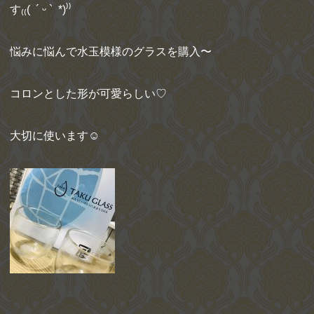
す₍₍( ´ ᵕ ` *)⁾⁾
悩みに悩んで水玉模様のグラスを購入〜
コロンとした形が可愛らしい♡
大切に使います☺︎