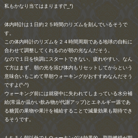
私もかなり当てはまります(*_*)
体内時計は１日約２５時間のリズムを刻んでいるそうで
す。
この体内時計のリズムを２４時間周期である地球の自転に
合わせて調整してくれるのが朝の光なんだそう。
なので１日を快調にスタートできない、疲れやすい、なん
て方はまず、朝の光を浴び体内もリセットしてからという
意味合いもこめて早朝ウォーキングがおすすめなんだそう
ですよ(^-^)
ウォーキング前には就寝中に失われてしまっている水分補
給(常温か温かい飲み物が代謝アップ)とエネルギー源であ
る糖質の果物や果汁を補給することで減量効果も期待でき
るそうです。
もちろん朝以外でもウォーキングは効果的。脂肪燃焼が期