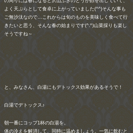
の周りには春になると沢山ふきのとうが顔を出していて、
よく天ぷらとして食卓に上がっていました(^^)そんな事も
ご無沙汰なので…これからは旬のものを美味しく食べて行
きたいと思う、そんな春の始まりです(^.^)山菜採りも楽し
そうですね～
と、みなさん、白湯にもデトックス効果があるそうで！
白湯でデトックス♪
朝一番にコップ1杯の白湯を。
体の冷えを解消して、同時に温めましょう。一気に飲むと