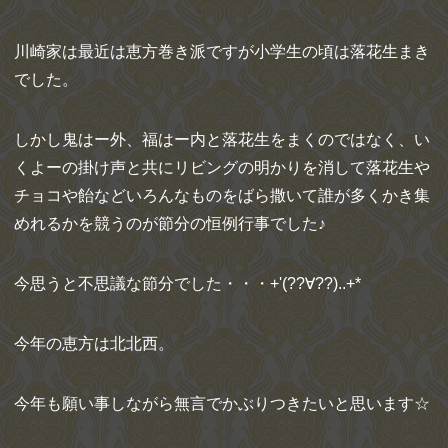
川崎家は最近は恵方巻き派ですが小学生の頃は落花生まき
でした。
しかし鬼はー外、福はー内と落花生をまくのではなく、い
くよーの掛け声と共にリビングの明かりを消して落花生や
チョコや飴などいろんなものをばら撒いて誰が多くかき集
めれるかを競うのが節分の恒例行事でした♪
今思うと不思議な節分でした・・・+'(??∀??)..+*
今年の恵方は北北西。
今年も願い事しながら無言でかぶりつきたいと思います☆