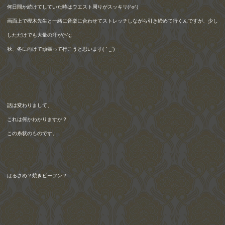
何日間か続けてしていた時はウエスト周りがスッキリ
(^o^)
画面上で樫木先生と一緒に音楽に合わせてストレッチしながら引き締めて行くんですが、少し
しただけでも大量の汗が
(^^;;
秋、冬に向けて頑張って行こうと思います
(
｀
_
´
)
ゞ
話は変わりまして、
これは何かわかりますか？
この糸状のものです。
はるさめ？焼きビーフン？