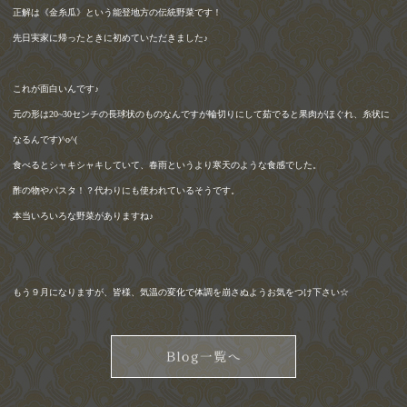
正解は《金糸瓜》という能登地方の伝統野菜です！
先日実家に帰ったときに初めていただきました♪
これが面白いんです♪
元の形は
20~30
センチの長球状のものなんですが輪切りにして茹でると果肉がほぐれ、糸状に
なるんです
)^o^(
食べるとシャキシャキしていて、春雨というより寒天のような食感でした。
酢の物やパスタ！？代わりにも使われているそうです。
本当いろいろな野菜がありますね♪
もう９月になりますが、皆様、気温の変化で体調を崩さぬようお気をつけ下さい☆