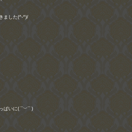
きました
(^-^)/
っぱいに
( ¯
﹀
¯ )