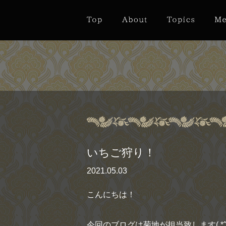
いちご狩り！
2021.05.03
こんにちは！
今回のブログは菊地が担当致します( *ˆ︶ˆ