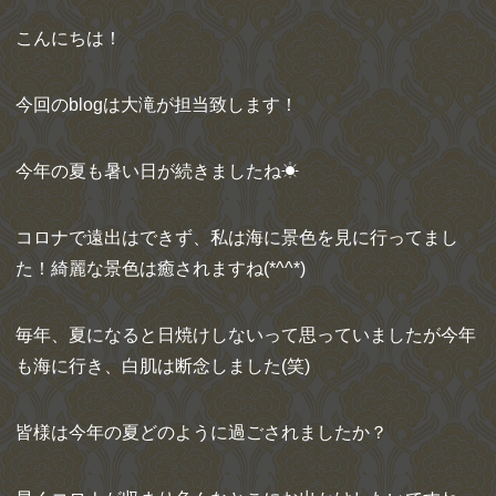
こんにちは！
今回の
blog
は大滝が担当致します！
今年の夏も暑い日が続きましたね
☀︎
コロナで遠出はできず、私は海に景色を見に行ってまし
た！綺麗な景色は癒されますね
(*^^*)
毎年、夏になると日焼けしないって思っていましたが今年
も海に行き、白肌は断念しました
(
笑
)
皆様は今年の夏どのように過ごされましたか？