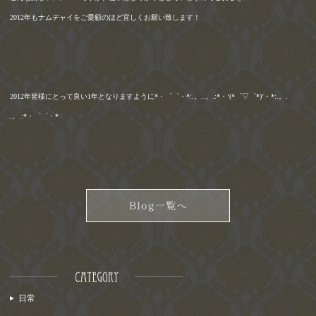
2012
年もナムヂャイをご愛顧のほど宜しくお願い致します！
2012
年皆様にとって良い
1
年となりますように
*
・゜゜・
*:.
。
..
。
.:*
・
‘(*
゜▽゜
*)’
・
*:.
。
.
.
。
.:*
・゜゜・
*
日常