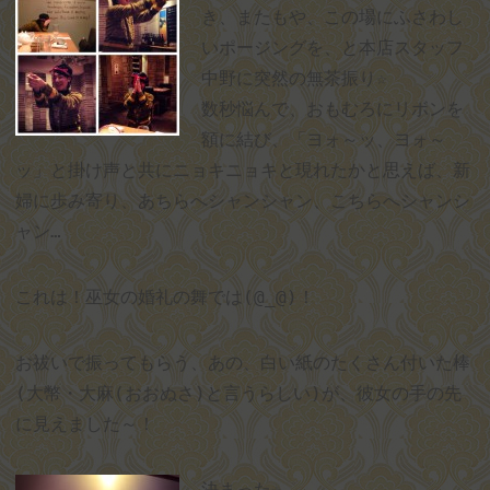
き、またもや、この場にふさわし
いポージングを、と本店スタッフ
中野に突然の無茶振り☆
数秒悩んで、おもむろにリボンを
額に結び、「ヨォ～ッ、ヨォ～
ッ」と掛け声と共にニョキニョキと現れたかと思えば、新
婦に歩み寄り、あちらへシャンシャン、こちらへシャンシ
ャン…
これは！巫女の婚礼の舞では
(@_@)
！
お祓いで振ってもらう、あの、白い紙のたくさん付いた棒
(
大幣・大麻
(
おおぬさ
)
と言うらしい
)
が、彼女の手の先
に見えました～！
決まった☆