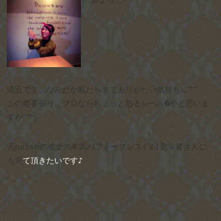
流石です。なんだか私たちまでありがたい気持ちに
^^
この無茶振り、プロならちょっと怒るレベル�かと思いま
すが
^^;
元
noism
の彼女の本気パフォーマンス
(
ヌ
)
是非皆さんに
も見
て頂きたいです♪