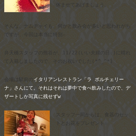
休ませてあげましょう。
そんな、ナムヂャイも、何かと飲み会が多いと思われがち
ですが、今回は本当に特別☆
弁天橋スタッフの熊谷が、
11/22(
いい夫婦の日☆
)
に晴れ
て入籍しましたので、そのお祝いでした
(*^_^*)
会場は駅前の
イタリアンレストラン「ラ ポルチェリー
ナ」さんにて。それはそれは夢中で食べ飲みしたので、デ
ザートしか写真に残せずw
スタッフ一同からは、食器のセッ
トとお花をプレゼント☆