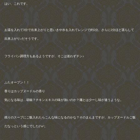
はい、これです。
お湯を入れて
3
分で出来上がりと思いきや水を入れてレンジで約
5
分。さらに
2
分ほど蒸らして
出来上がり♪だそうです。
フライパン調理方もあるようですが、そこは迷わずチン♪
ふたオープン！！
香りはカップヌードルの香り
気になる味は…胡椒？チキンエキスの味が強いのか？麺とは少ーし味が違うような。
残りのスープにご飯入れたらこんな味になるのかな？そのまんまですが、カップヌードルご飯
だなっという感じでした
(^o^;