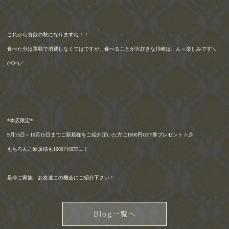
これから食欲の秋になりますね！！
食べた分は運動で消費しなくてはですが、食べることが大好きな川崎は、ん～楽しみです＼
(^O^)
／
*
本店限定
*
9
月
15
日～
10
月
15
日までご新規様をご紹介頂いた方に
1000
円
OFF
券プレゼント☆彡
もちろんご新規様も
1000
円
OFF
に！
是非ご家族、お友達この機会にご紹介下さい！