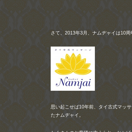
さて、2013年3月、ナムヂャイは10
思い起こせば10年前、タイ古式マッ
たナムヂャイ。