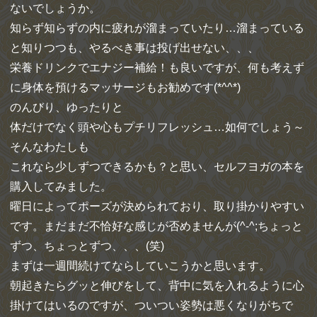
ないでしょうか。
知らず知らずの内に疲れが溜まっていたり…溜まっている
と知りつつも、やるべき事は投げ出せない、、、
栄養ドリンクでエナジー補給！も良いですが、何も考えず
に身体を預けるマッサージもお勧めです(*^^*)
のんびり、ゆったりと
体だけでなく頭や心もプチリフレッシュ…如何でしょう～
そんなわたしも
これなら少しずつできるかも？と思い、セルフヨガの本を
購入してみました。
曜日によってポーズが決められており、取り掛かりやすい
です。まだまだ不恰好な感じが否めませんが(^-^;ちょっと
ずつ、ちょっとずつ、、、(笑)
まずは一週間続けてならしていこうかと思います。
朝起きたらグッと伸びをして、背中に気を入れるように心
掛けてはいるのですが、ついつい姿勢は悪くなりがちで