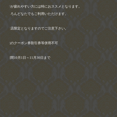
足腰が疲れやすい方には特におススメとなります。
もちろんどなたでもご利用いただけます。
※
本店限定となりますのでご注意下さい。
※
他のクーポン券割引券等併用不可
※
期間
10
月
1
日～
11
月
30
日まで