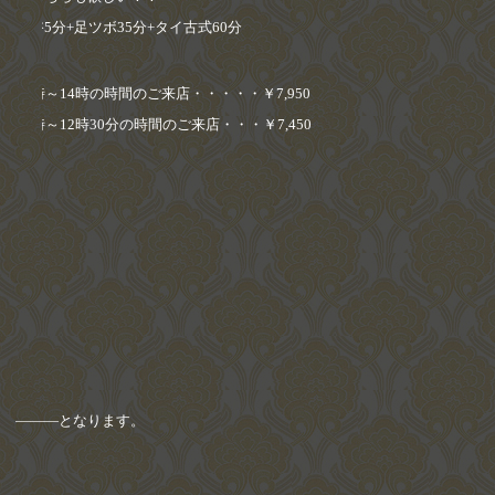
足浴
5
分
+
足ツボ
35
分
+
タイ古式
60
分
13
時～
14
時の時間のご来店・・・・・
￥7,950
11
時～
12
時
30
分の時間のご来店・・・
￥7,450
―――となります。