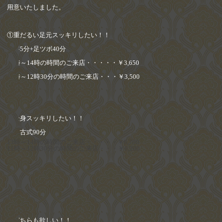
用意いたしました。
①
重だるい足元スッキリしたい！！
足浴
5
分
+
足ツボ
40
分
13
時～
14
時の時間のご来店・・・・・
￥
3,650
11
時～
12
時
30
分の時間のご来店・・・
￥
3,500
②
全身スッキリしたい！！
タイ古式
90
分
13
時～
14
時の時間のご来店・・・・・
￥6,700
11
時～
12
時
30
分の時間のご来店・・・
￥6,200
③
どちらも欲しい！！