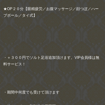
★OP２０分【眼精疲労／お腹マッサージ／顔つぼ／ハー
ブボール／タイ式】
・＋３００円でソルト足浴追加頂けます。VIP会員様は無
料サービス！
・期間中何度でも受けて頂けます