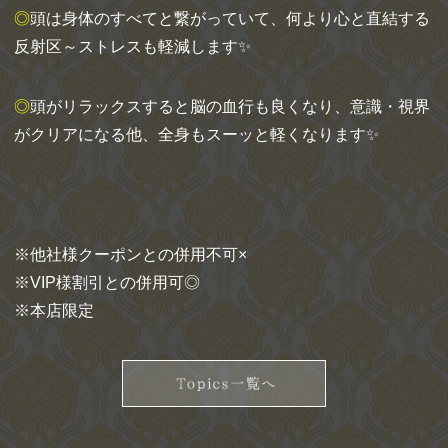
◎
頭は身体のすべてと繋がっていて、何より心と直結する
反射区～ストレスも軽減します✨
◎
頭がリラックスすると脳の血行も良くなり、意識・視界
がクリアになる他、全身もスーッと軽くなります✨
※他社様クーポンとの併用不可×
※VIP様割引との併用可◎
※本店限定